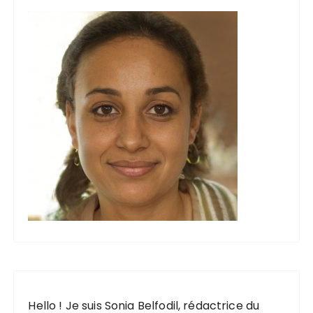
i
o
n
d
e
s
p
u
b
l
i
c
a
t
Hello ! Je suis Sonia Belfodil, rédactrice du