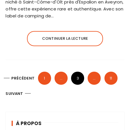
niché à Saint-Côme-d'Olt près d'Espalion en Aveyron,
offre cette expérience rare et authentique. Avec son
label de camping de…
CONTINUER LA LECTURE
P
PRÉCÉDENT
1
…
3
…
11
a
g
SUIVANT
i
n
a
À PROPOS
t